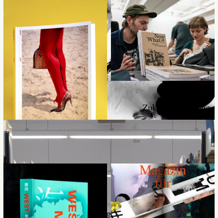
22 Uhr. Zeit kreativ
Now What?!
zu sein?
Magazin für
Zukunftsgestaltung
Über die Faszination des nächtlichen Arbeitens, wenn
alles um einen herum still wird.
0425
Mode. Zeit. Geist.