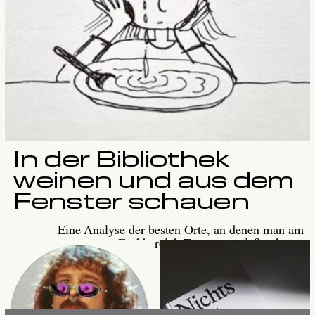
East. West. Bucharest.
Eine fotografische
Ausstellung
Brioche für Benjamin
Mit Walter Benjamin am
Samuel Eckert x
Frühstückstisch
Julia Leister
Praxissemester in Paris
In der Bibliothek
weinen und aus dem
Fenster schauen
Eine Analyse der besten Orte, an denen man am
Fachbereich Tränen vergießen kann.