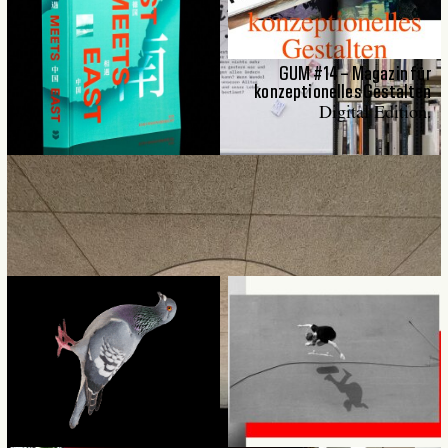
Warum
GUM #14 – Magazin für
wir Gestalten
konzeptionelles Gestalten
Digital Edition.
Über Leidenschaft, Selbstfindung und kreative Identität
WEST MEETS EAST
Ein Exkursionsbericht