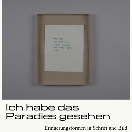
passion
Zu viel kaffee trinken,
gedrehte rauchen und broke
sein
Erstwerk
Den Wettbewerb neu
denken
Ich habe das
Paradies gesehen
Erinnerungsformen in Schrift und Bild