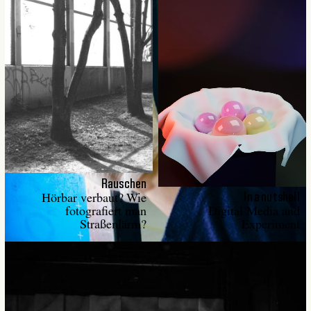
Rauschen
In a nutshell
Hörbar verbaut? Wie
fotografiert man
Digital Media and
Straßenlärm?
Experiment
Gewohnte Bahnen
überschreiten